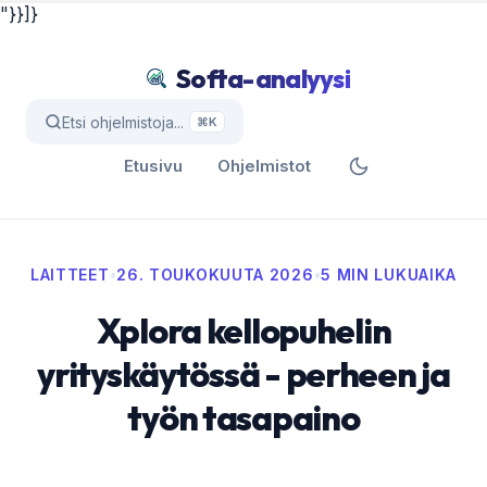
"}}]}
Softa-analyysi
Etsi ohjelmistoja...
⌘K
Etusivu
Ohjelmistot
LAITTEET
•
26. TOUKOKUUTA 2026
•
5 MIN LUKUAIKA
Xplora kellopuhelin
yrityskäytössä - perheen ja
työn tasapaino