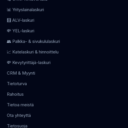
📊 Yrityslainalaskuri
🧮 ALV-laskuri
💸 YEL-laskuri
👥 Palkka- & sivukululaskuri
📈 Katelaskuri & hinnoittelu
💸 Kevytyrittäjä-laskuri
CRM & Myynti
Tietoturva
Rahoitus
Tietoa meistä
Ota yhteyttä
Tietosuoja