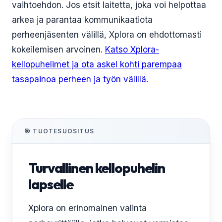
vaihtoehdon. Jos etsit laitetta, joka voi helpottaa
arkea ja parantaa kommunikaatiota
perheenjäsenten välillä, Xplora on ehdottomasti
kokeilemisen arvoinen.
Katso Xplora-
kellopuhelimet ja ota askel kohti parempaa
tasapainoa perheen ja työn välillä.
🎯 TUOTESUOSITUS
Turvallinen kellopuhelin
lapselle
Xplora on erinomainen valinta