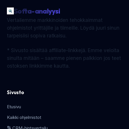
Softa-analyysi
Vertailemme markkinoiden tehokkaimmat
ohjelmistot yrittäjille ja tiimeille. Löydä juuri sinun
tarpeisiisi sopiva ratkaisu.
* Sivusto sisältää affiliate-linkkejä. Emme veloita
sinulta mitään – saamme pienen palkkion jos teet
ostoksen linkkimme kautta.
Sivusto
Etusivu
Kaikki ohjelmistot
🔢 CRM-hintavertailu