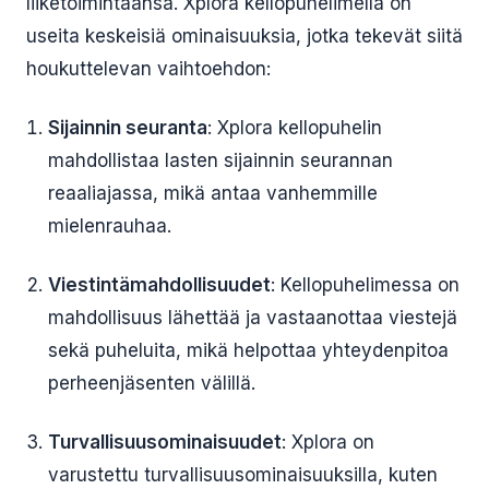
liiketoimintaansa. Xplora kellopuhelimella on
useita keskeisiä ominaisuuksia, jotka tekevät siitä
houkuttelevan vaihtoehdon:
Sijainnin seuranta
: Xplora kellopuhelin
mahdollistaa lasten sijainnin seurannan
reaaliajassa, mikä antaa vanhemmille
mielenrauhaa.
Viestintämahdollisuudet
: Kellopuhelimessa on
mahdollisuus lähettää ja vastaanottaa viestejä
sekä puheluita, mikä helpottaa yhteydenpitoa
perheenjäsenten välillä.
Turvallisuusominaisuudet
: Xplora on
varustettu turvallisuusominaisuuksilla, kuten