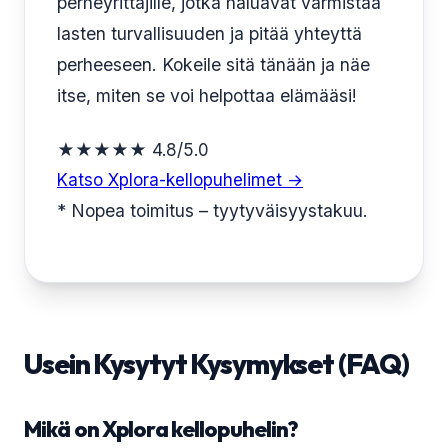
perheyrittäjille, jotka haluavat varmistaa
lasten turvallisuuden ja pitää yhteyttä
perheeseen. Kokeile sitä tänään ja näe
itse, miten se voi helpottaa elämääsi!
★★★★★ 4.8/5.0
Katso Xplora-kellopuhelimet →
* Nopea toimitus – tyytyväisyystakuu.
Usein Kysytyt Kysymykset (FAQ)
Mikä on Xplora kellopuhelin?