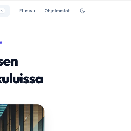
Etusivu
Ohjelmistot
⌘K
A
sen
kuluissa