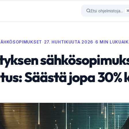
Etsi ohjelmistoja...
SÄHKÖSOPIMUKSET
•
27. HUHTIKUUTA 2026
•
6 MIN LUKUAIK
ityksen sähkösopimuk
utus: Säästä jopa 30% 