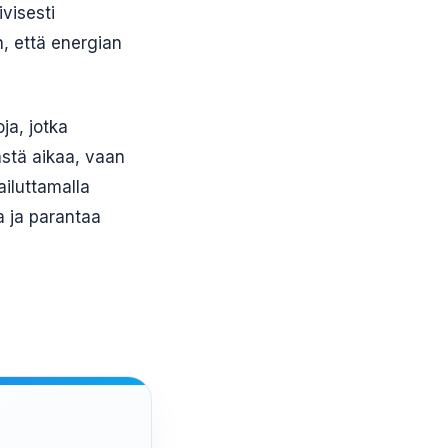
visesti
, että energian
oja, jotka
ästä aikaa, vaan
ailuttamalla
a ja parantaa