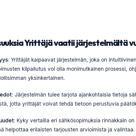
uuksia Yrittäjä vaatii järjestelmältä
yys
: Yrittäjät kaipaavat järjestelmän, joka on intuitiivine
musten kilpailutus voi olla monimutkainen prosessi, ohje
ollisimman yksinkertainen.
iedot
: Järjestelmän tulee tarjota ajankohtaisia tietoja s
tä, jotta yrittäjät voivat tehdä tietoon perustuvia päätök
suudet
: Kyky vertailla eri sähkösopimuksia rinnakkain on k
 helpottaa erilaisten tarjousten arvioimista ja valintaa.