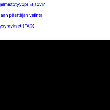
jelmistotyyppi EI sovi?
aan päättäjän valinta
Kysymykset (FAQ)
U