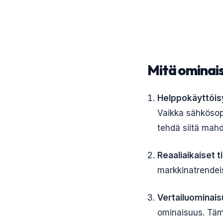
Mitä ominais
Helppokäyttöis
Vaikka sähkösopi
tehdä siitä mahd
Reaaliaikaiset t
markkinatrendeis
Vertailuominai
ominaisuus. Tämä