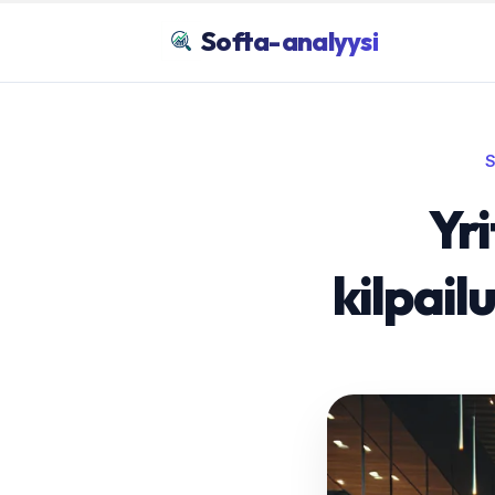
Softa-analyysi
Yr
kilpail