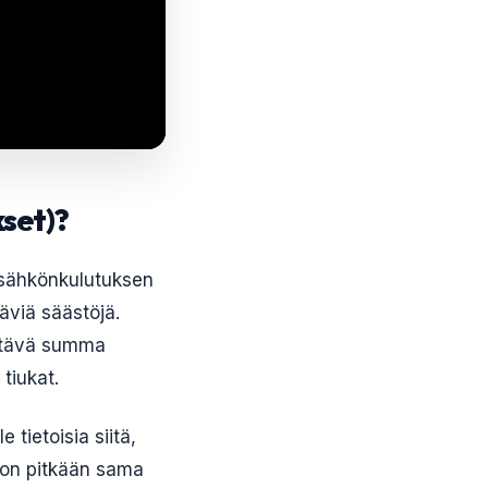
kset)?
a sähkönkulutuksen
äviä säästöjä.
ittävä summa
 tiukat.
 tietoisia siitä,
ä on pitkään sama