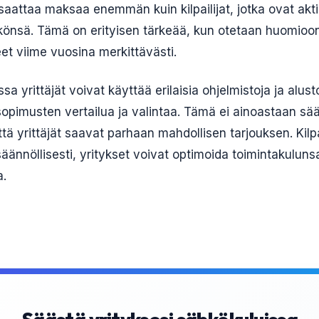
aattaa maksaa enemmän kuin kilpailijat, jotka ovat aktii
hkönsä. Tämä on erityisen tärkeää, kun otetaan huomioon
et viime vuosina merkittävästi.
sa yrittäjät voivat käyttää erilaisia ohjelmistoja ja alust
opimusten vertailua ja valintaa. Tämä ei ainoastaan sä
tä yrittäjät saavat parhaan mahdollisen tarjouksen. Kilp
ännöllisesti, yritykset voivat optimoida toimintakuluns
a.