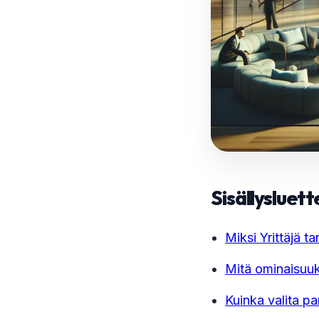
Sisällysluett
Miksi Yrittäjä 
Mitä ominaisuuks
Kuinka valita pa