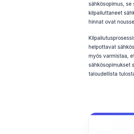
sähkösopimus, se s
kilpailuttaneet sä
hinnat ovat nousse
Kilpailutusprosessis
helpottavat sähkös
myös varmistaa, et
sähkösopimukset sä
taloudellista tulost