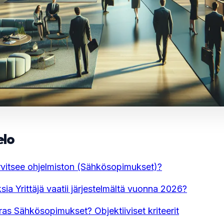
elo
tarvitsee ohjelmiston (Sähkösopimukset)?
ia Yrittäjä vaatii järjestelmältä vuonna 2026?
ras Sähkösopimukset? Objektiiviset kriteerit