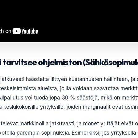
jä tarvitsee ohjelmiston (Sähkösopimu
 jatkuvasti haasteita liittyen kustannusten hallintaan, j
keskeisimmistä alueista, joilla voidaan saavuttaa merkitt
ilpailutus voi tuoda jopa 30 % säästöjä, mikä on merk
 ja keskikokoisille yrityksille, joiden marginaalit ovat usein
levat markkinoilla jatkuvasti, ja monet yrittäjät eivät ole
votella parempia sopimuksia. Esimerkiksi, jos yrityksell