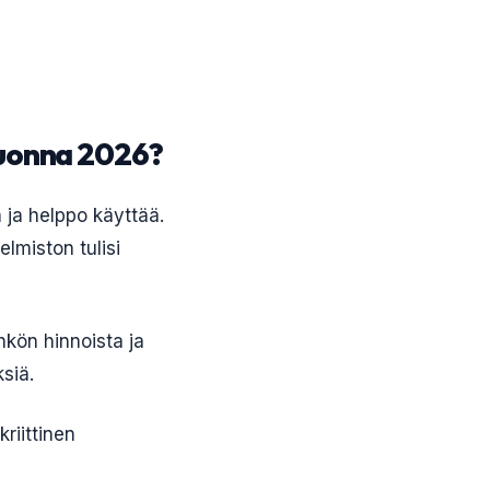
 vuonna 2026?
n ja helppo käyttää.
lmiston tulisi
ähkön hinnoista ja
siä.
riittinen