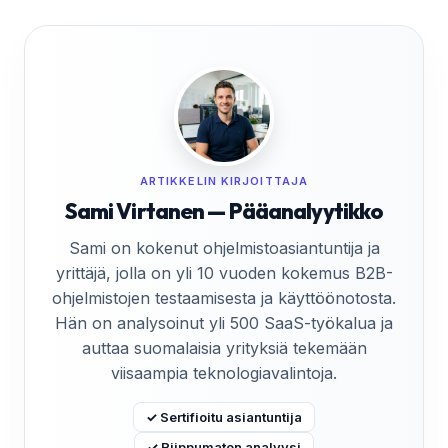
ARTIKKELIN KIRJOITTAJA
Sami Virtanen — Pääanalyytikko
Sami on kokenut ohjelmistoasiantuntija ja
yrittäjä, jolla on yli 10 vuoden kokemus B2B-
ohjelmistojen testaamisesta ja käyttöönotosta.
Hän on analysoinut yli 500 SaaS-työkalua ja
auttaa suomalaisia yrityksiä tekemään
viisaampia teknologiavalintoja.
✓ Sertifioitu asiantuntija
✓ Riippumaton analyysi