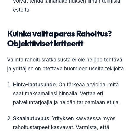
voivat tehdä lainahakemuksen ilman teknisiä
esteitä.
Kuinka valita paras Rahoitus?
Objektiiviset kriteerit
Valinta rahoitusratkaisusta ei ole helppo tehtävä,
ja yrittäjien on otettava huomioon useita tekijöitä:
Hinta-laatusuhde
: On tärkeää arvioida, mitä
saat maksamallasi hinnalla. Vertaa eri
palveluntarjoajia ja heidän tarjoamiaan etuja.
Skaalautuvuus
: Yrityksen kasvaessa myös
rahoitustarpeet kasvavat. Varmista, että