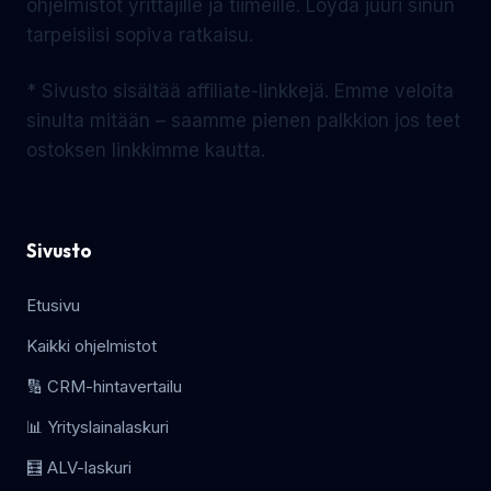
ohjelmistot yrittäjille ja tiimeille. Löydä juuri sinun
tarpeisiisi sopiva ratkaisu.
* Sivusto sisältää affiliate-linkkejä. Emme veloita
sinulta mitään – saamme pienen palkkion jos teet
ostoksen linkkimme kautta.
Sivusto
Etusivu
Kaikki ohjelmistot
🔢 CRM-hintavertailu
📊 Yrityslainalaskuri
🧮 ALV-laskuri