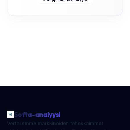
Softa-analyysi
Vertailemme markkinoiden tehokkaimmat