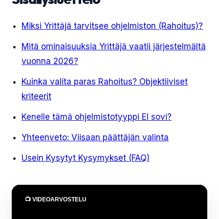
Miksi Yrittäjä tarvitsee ohjelmiston (Rahoitus)?
Mitä ominaisuuksia Yrittäjä vaatii järjestelmältä
vuonna 2026?
Kuinka valita paras Rahoitus? Objektiiviset
kriteerit
Kenelle tämä ohjelmistotyyppi EI sovi?
Yhteenveto: Viisaan päättäjän valinta
Usein Kysytyt Kysymykset (FAQ)
📺 VIDEOARVOSTELU