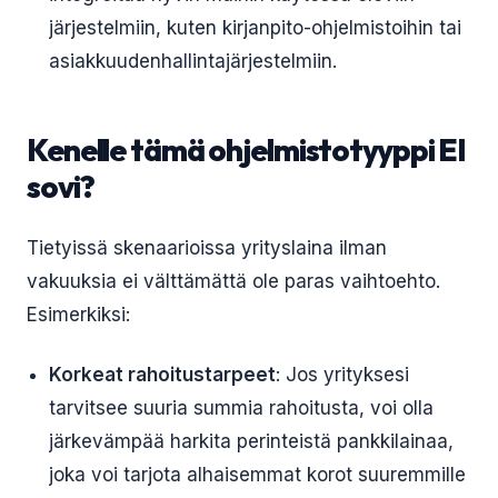
järjestelmiin, kuten kirjanpito-ohjelmistoihin tai
asiakkuudenhallintajärjestelmiin.
Kenelle tämä ohjelmistotyyppi EI
sovi?
Tietyissä skenaarioissa yrityslaina ilman
vakuuksia ei välttämättä ole paras vaihtoehto.
Esimerkiksi:
Korkeat rahoitustarpeet
: Jos yrityksesi
tarvitsee suuria summia rahoitusta, voi olla
järkevämpää harkita perinteistä pankkilainaa,
joka voi tarjota alhaisemmat korot suuremmille