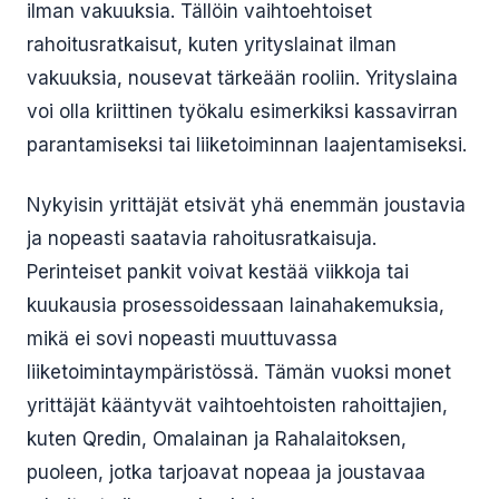
ilman vakuuksia. Tällöin vaihtoehtoiset
rahoitusratkaisut, kuten yrityslainat ilman
vakuuksia, nousevat tärkeään rooliin. Yrityslaina
voi olla kriittinen työkalu esimerkiksi kassavirran
parantamiseksi tai liiketoiminnan laajentamiseksi.
Nykyisin yrittäjät etsivät yhä enemmän joustavia
ja nopeasti saatavia rahoitusratkaisuja.
Perinteiset pankit voivat kestää viikkoja tai
kuukausia prosessoidessaan lainahakemuksia,
mikä ei sovi nopeasti muuttuvassa
liiketoimintaympäristössä. Tämän vuoksi monet
yrittäjät kääntyvät vaihtoehtoisten rahoittajien,
kuten Qredin, Omalainan ja Rahalaitoksen,
puoleen, jotka tarjoavat nopeaa ja joustavaa