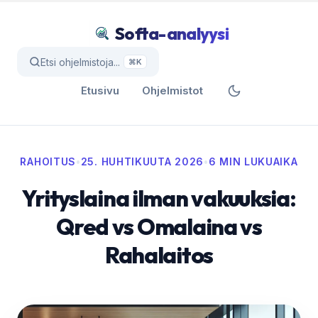
Softa-analyysi
Etsi ohjelmistoja...
⌘K
Etusivu
Ohjelmistot
RAHOITUS
•
25. HUHTIKUUTA 2026
•
6 MIN LUKUAIKA
Yrityslaina ilman vakuuksia:
Qred vs Omalaina vs
Rahalaitos