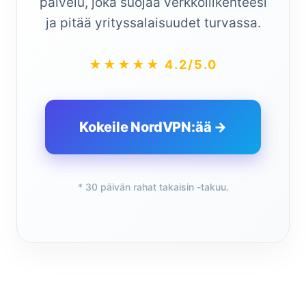
palvelu, joka suojaa verkkoliikenteesi
ja pitää yrityssalaisuudet turvassa.
★★★★★ 4.2/5.0
Kokeile NordVPN:ää →
* 30 päivän rahat takaisin -takuu.