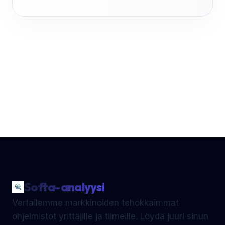
Softa-analyysi
Vertailemme markkinoiden tehokkaimmat
ohjelmistot yrittäjille ja tiimeille. Löydä juuri sinun