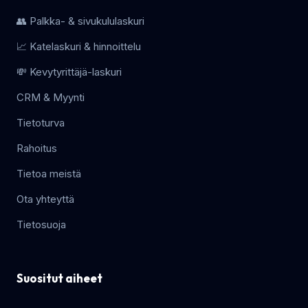
👥 Palkka- & sivukululaskuri
📈 Katelaskuri & hinnoittelu
💸 Kevytyrittäjä-laskuri
CRM & Myynti
Tietoturva
Rahoitus
Tietoa meistä
Ota yhteyttä
Tietosuoja
Suositut aiheet