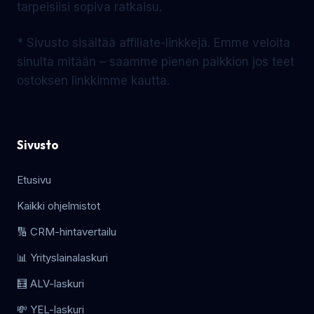
tarpeisiisi sopiva ratkaisu.
* Sivusto sisältää affiliate-linkkejä. Emme veloita
sinulta mitään – saamme pienen palkkion jos teet
ostoksen linkkimme kautta.
Sivusto
Etusivu
Kaikki ohjelmistot
🔢 CRM-hintavertailu
📊 Yrityslainalaskuri
🧮 ALV-laskuri
💸 YEL-laskuri