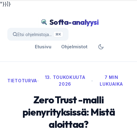
"}}]}
Softa-analyysi
Etsi ohjelmistoja...
⌘K
Etusivu
Ohjelmistot
13. TOUKOKUUTA
7 MIN
TIETOTURVA
•
•
2026
LUKUAIKA
Zero Trust -malli
pienyrityksissä: Mistä
aloittaa?