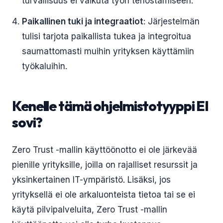
turvallisuus ei vaikuta työn tehostamiseen.
Paikallinen tuki ja integraatiot
: Järjestelmän
tulisi tarjota paikallista tukea ja integroitua
saumattomasti muihin yrityksen käyttämiin
työkaluihin.
Kenelle tämä ohjelmistotyyppi EI
sovi?
Zero Trust -mallin käyttöönotto ei ole järkevää
pienille yrityksille, joilla on rajalliset resurssit ja
yksinkertainen IT-ympäristö. Lisäksi, jos
yrityksellä ei ole arkaluonteista tietoa tai se ei
käytä pilvipalveluita, Zero Trust -mallin