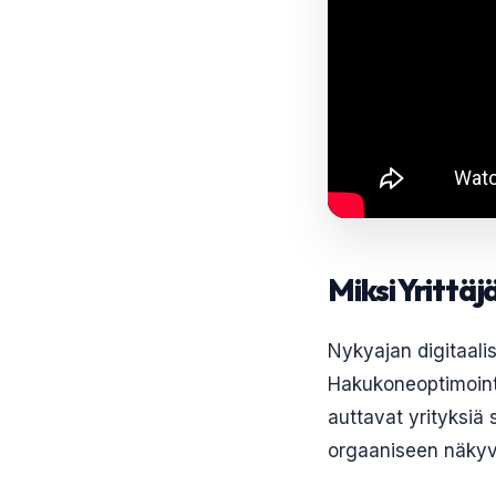
Miksi Yrittäj
Nykyajan digitaali
Hakukoneoptimointi
auttavat yrityksiä
orgaaniseen näkyvy