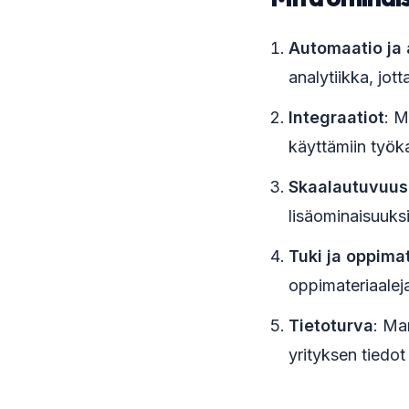
Automaatio ja 
analytiikka, jot
Integraatiot
: M
käyttämiin työk
Skaalautuvuus
lisäominaisuuksi
Tuki ja oppimat
oppimateriaalej
Tietoturva
: Mar
yrityksen tiedot