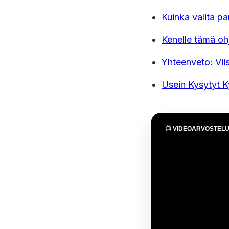
Kuinka valita pa
Kenelle tämä oh
Yhteenveto: Viis
Usein Kysytyt 
📺 VIDEOARVOSTEL