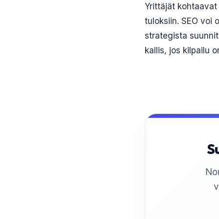
Yrittäjät kohtaavat 
tuloksiin. SEO voi 
strategista suunni
kallis, jos kilpailu 
Su
No
v