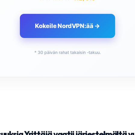
Kokeile NordVPN:ää →
* 30 päivän rahat takaisin -takuu.
uuksia Yrittäjä vaatii järjestelmältä