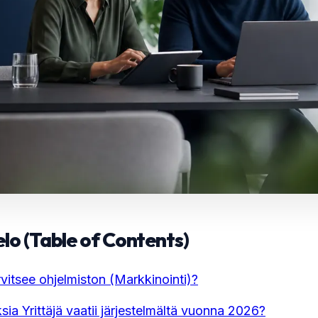
elo (Table of Contents)
arvitsee ohjelmiston (Markkinointi)?
ia Yrittäjä vaatii järjestelmältä vuonna 2026?