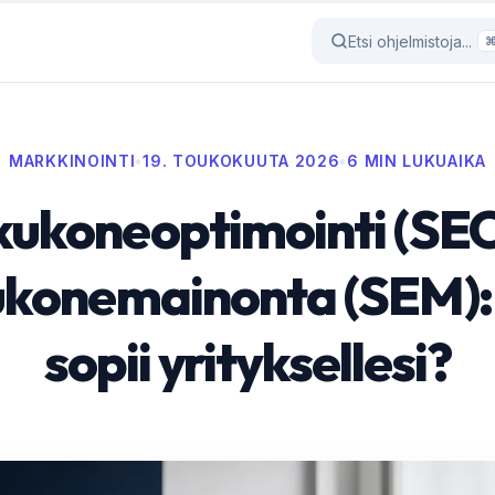
Etsi ohjelmistoja...
MARKKINOINTI
•
19. TOUKOKUUTA 2026
•
6 MIN LUKUAIKA
ukoneoptimointi (SEO
konemainonta (SEM):
sopii yrityksellesi?