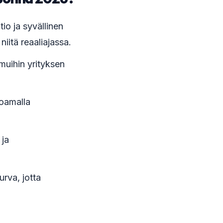
tio ja syvällinen
niitä reaaliajassa.
 muihin yrityksen
joamalla
 ja
urva, jotta