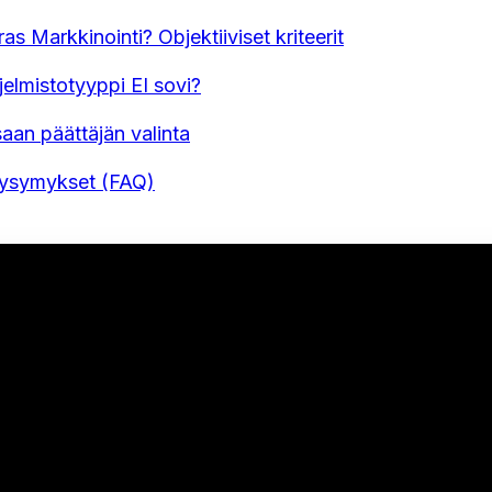
ras Markkinointi? Objektiiviset kriteerit
jelmistotyyppi EI sovi?
aan päättäjän valinta
Kysymykset (FAQ)
U