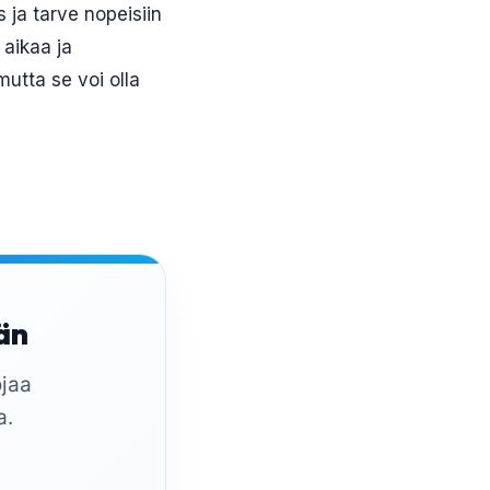
s ja tarve nopeisiin
 aikaa ja
utta se voi olla
ään
jaa
a.