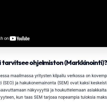
ä tarvitsee ohjelmiston (Markkinointi)
sessa maailmassa yritysten kilpailu verkossa on kovem
 (SEO) ja hakukonemainonta (SEM) ovat kaksi keskeistä
 saavuttamaan näkyvyyttä ja houkuttelemaan asiakkaita
yteen, kun taas SEM tarjoaa nopeampia tuloksia maksull