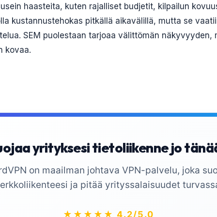
usein haasteita, kuten rajalliset budjetit, kilpailun kovuu
olla kustannustehokas pitkällä aikavälillä, mutta se vaatii
ttelua. SEM puolestaan tarjoaa välittömän näkyvyyden, m
on kovaa.
ojaa yrityksesi tietoliikenne jo tän
rdVPN on maailman johtava VPN-palvelu, joka suo
erkkoliikenteesi ja pitää yrityssalaisuudet turvass
★★★★★ 4.2/5.0