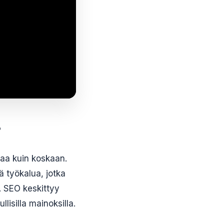
?
paa kuin koskaan.
 työkalua, jotka
. SEO keskittyy
isilla mainoksilla.