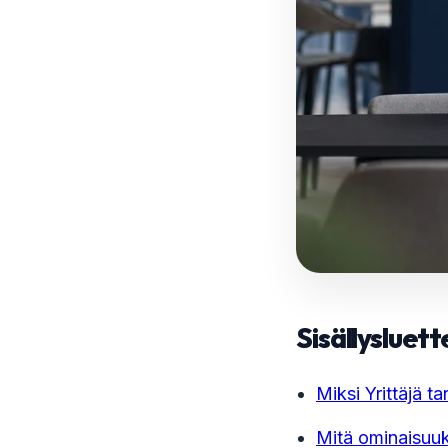
Sisällysluett
Miksi Yrittäjä t
Mitä ominaisuuks