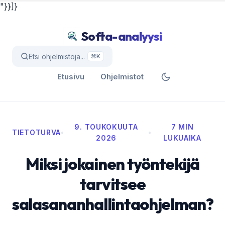
"}}]}
Softa-analyysi
Etsi ohjelmistoja...
⌘K
Etusivu
Ohjelmistot
9. TOUKOKUUTA
7 MIN
TIETOTURVA
•
•
2026
LUKUAIKA
Miksi jokainen työntekijä
tarvitsee
salasananhallintaohjelman?