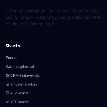
* Sivusto sisältää affiliate-linkkejä. Emme veloita
sinulta mitään – saamme pienen palkkion jos teet
ostoksen linkkimme kautta.
Sivusto
Etusivu
Kaikki ohjelmistot
🔢 CRM-hintavertailu
📊 Yrityslainalaskuri
🧮 ALV-laskuri
💸 YEL-laskuri