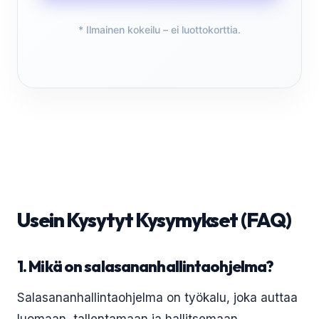
* Ilmainen kokeilu – ei luottokorttia.
Usein Kysytyt Kysymykset (FAQ)
1. Mikä on salasananhallintaohjelma?
Salasananhallintaohjelma on työkalu, joka auttaa