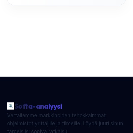
Softa-analyysi
Vertailemme markkinoiden tehokkaimmat
ohjelmistot yrittäjille ja tiimeille. Löydä juuri sinun
tarpeisiisi sopiva ratkaisu.