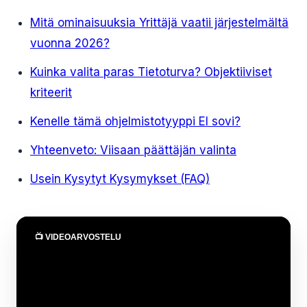
Mitä ominaisuuksia Yrittäjä vaatii järjestelmältä
vuonna 2026?
Kuinka valita paras Tietoturva? Objektiiviset
kriteerit
Kenelle tämä ohjelmistotyyppi EI sovi?
Yhteenveto: Viisaan päättäjän valinta
Usein Kysytyt Kysymykset (FAQ)
📺 VIDEOARVOSTELU