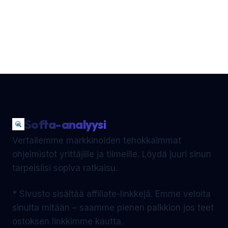
Softa-analyysi
Vertailemme markkinoiden tehokkaimmat
ohjelmistot yrittäjille ja tiimeille. Löydä juuri sinun
tarpeisiisi sopiva ratkaisu.
* Sivusto sisältää affiliate-linkkejä. Emme veloita
sinulta mitään – saamme pienen palkkion jos teet
ostoksen linkkimme kautta.