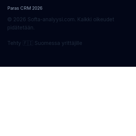
Paras CRM 2026
© 2026 Softa-analyysi.com. Kaikki oikeudet
pidätetään.
Tehty 🇫🇮 Suomessa yrittäjille