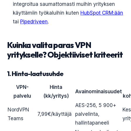
integroitua saumattomasti muihin yrityksen
käyttämiin työkaluihin kuten
HubSpot CRM:ään
tai
Pipedriveen
.
Kuinka valita paras VPN
yritykselle? Objektiiviset kriteerit
1. Hinta-laatusuhde
VPN-
Hinta
Avainominaisuudet
palvelu
(kk/yritys)
ko
AES-256, 5 900+
NordVPN
Kes
7,99€/käyttäjä
palvelinta,
Teams
yri
hallintapaneeli