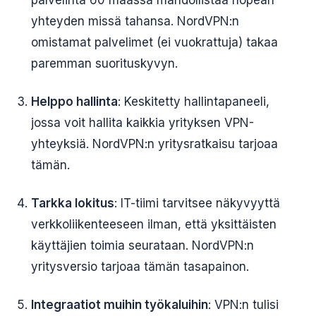
palvelinta 60 maassa mahdollistaa nopean
yhteyden missä tahansa. NordVPN:n
omistamat palvelimet (ei vuokrattuja) takaa
paremman suorituskyvyn.
Helppo hallinta
: Keskitetty hallintapaneeli,
jossa voit hallita kaikkia yrityksen VPN-
yhteyksiä. NordVPN:n yritysratkaisu tarjoaa
tämän.
Tarkka lokitus
: IT-tiimi tarvitsee näkyvyyttä
verkkoliikenteeseen ilman, että yksittäisten
käyttäjien toimia seurataan. NordVPN:n
yritysversio tarjoaa tämän tasapainon.
Integraatiot muihin työkaluihin
: VPN:n tulisi