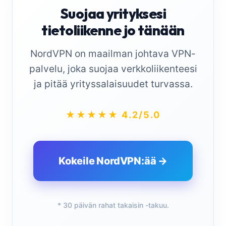
Suojaa yrityksesi
tietoliikenne jo tänään
NordVPN on maailman johtava VPN-
palvelu, joka suojaa verkkoliikenteesi
ja pitää yrityssalaisuudet turvassa.
★★★★★ 4.2/5.0
Kokeile NordVPN:ää →
* 30 päivän rahat takaisin -takuu.