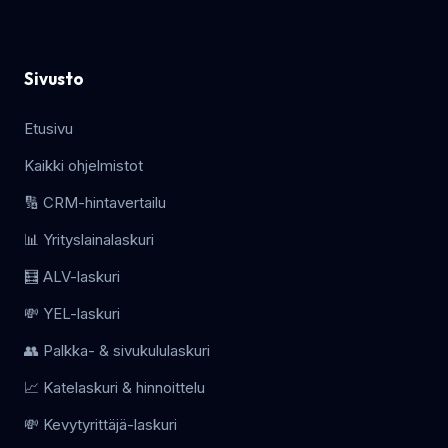
Sivusto
Etusivu
Kaikki ohjelmistot
🔢 CRM-hintavertailu
📊 Yrityslainalaskuri
🧮 ALV-laskuri
💸 YEL-laskuri
👥 Palkka- & sivukululaskuri
📈 Katelaskuri & hinnoittelu
💸 Kevytyrittäjä-laskuri