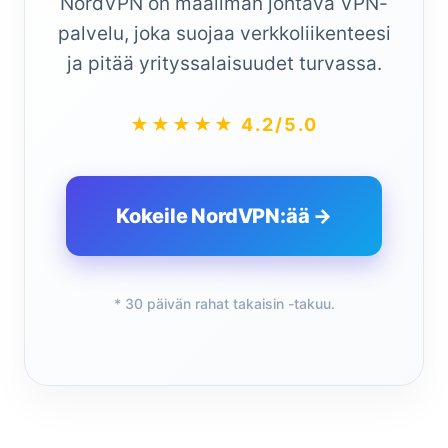
NordVPN on maailman johtava VPN-
palvelu, joka suojaa verkkoliikenteesi
ja pitää yrityssalaisuudet turvassa.
★★★★★ 4.2/5.0
Kokeile NordVPN:ää →
* 30 päivän rahat takaisin -takuu.