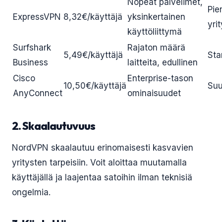
Nopeat palvelimet,
Pie
ExpressVPN
8,32€/käyttäjä
yksinkertainen
yri
käyttöliittymä
Surfshark
Rajaton määrä
5,49€/käyttäjä
Sta
Business
laitteita, edullinen
Cisco
Enterprise-tason
10,50€/käyttäjä
Suu
AnyConnect
ominaisuudet
2. Skaalautuvuus
NordVPN skaalautuu erinomaisesti kasvavien
yritysten tarpeisiin. Voit aloittaa muutamalla
käyttäjällä ja laajentaa satoihin ilman teknisiä
ongelmia.