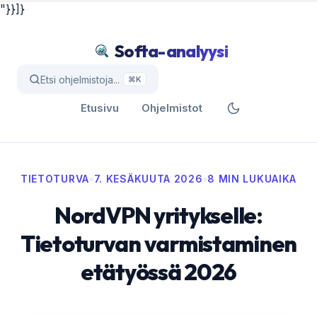
"}}]}
Softa-analyysi
Etsi ohjelmistoja...
⌘K
Etusivu
Ohjelmistot
TIETOTURVA
•
7. KESÄKUUTA 2026
•
8 MIN LUKUAIKA
NordVPN yritykselle:
Tietoturvan varmistaminen
etätyössä 2026