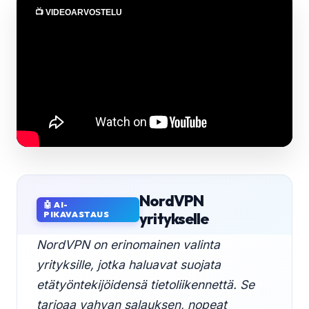
📺 VIDEOARVOSTELU
NordVPN
🤖 AI-
PIKAVASTAUS
yritykselle
NordVPN on erinomainen valinta
yrityksille, jotka haluavat suojata
etätyöntekijöidensä tietoliikennettä. Se
tarjoaa vahvan salauksen, nopeat