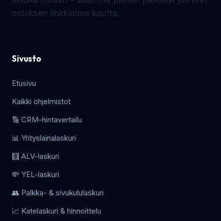
sinulta mitään – saamme pienen palkkion jos teet
ostoksen linkkimme kautta.
Sivusto
Etusivu
Kaikki ohjelmistot
🔢 CRM-hintavertailu
📊 Yrityslainalaskuri
🧮 ALV-laskuri
💸 YEL-laskuri
👥 Palkka- & sivukululaskuri
📈 Katelaskuri & hinnoittelu