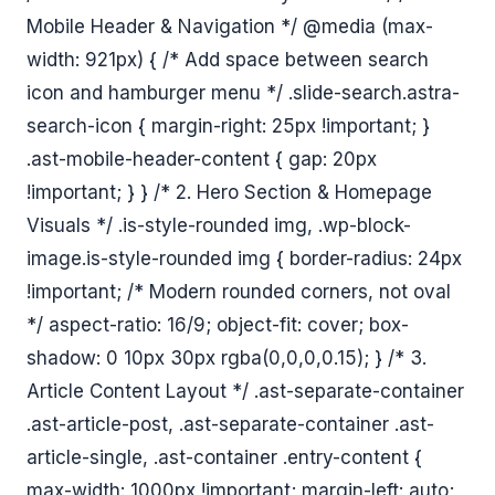
Mobile Header & Navigation */ @media (max-
width: 921px) { /* Add space between search
icon and hamburger menu */ .slide-search.astra-
search-icon { margin-right: 25px !important; }
.ast-mobile-header-content { gap: 20px
!important; } } /* 2. Hero Section & Homepage
Visuals */ .is-style-rounded img, .wp-block-
image.is-style-rounded img { border-radius: 24px
!important; /* Modern rounded corners, not oval
*/ aspect-ratio: 16/9; object-fit: cover; box-
shadow: 0 10px 30px rgba(0,0,0,0.15); } /* 3.
Article Content Layout */ .ast-separate-container
.ast-article-post, .ast-separate-container .ast-
article-single, .ast-container .entry-content {
max-width: 1000px !important; margin-left: auto;