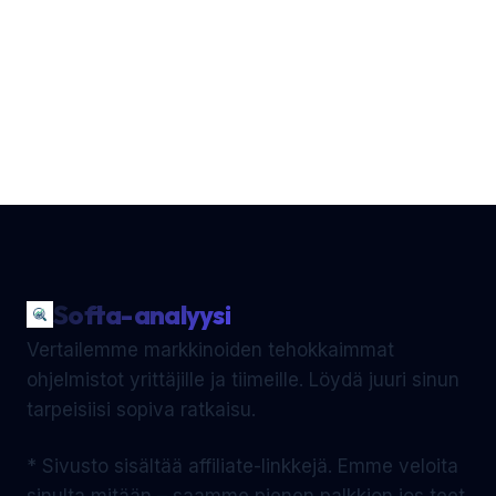
Softa-analyysi
Vertailemme markkinoiden tehokkaimmat
ohjelmistot yrittäjille ja tiimeille. Löydä juuri sinun
tarpeisiisi sopiva ratkaisu.
* Sivusto sisältää affiliate-linkkejä. Emme veloita