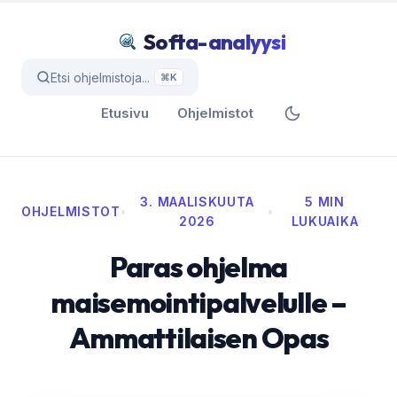
Softa-analyysi
Etsi ohjelmistoja...
⌘K
Etusivu
Ohjelmistot
3. MAALISKUUTA
5 MIN
OHJELMISTOT
•
•
2026
LUKUAIKA
Paras ohjelma
maisemointipalvelulle –
Ammattilaisen Opas