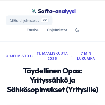
Softa-analyysi
Etsi ohjelmistoja...
⌘K
Etusivu
Ohjelmistot
11. MAALISKUUTA
7 MIN
OHJELMISTOT
•
•
2026
LUKUAIKA
Täydellinen Opas:
Yrityssähkö ja
Sähkösopimukset (Yritysille)