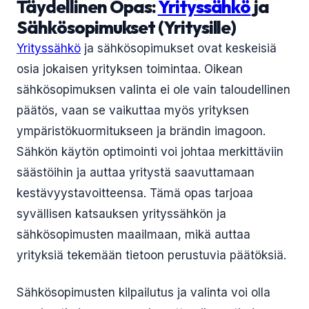
Täydellinen Opas:
Yrityssähkö
ja
Sähkösopimukset (Yritysille)
Yrityssähkö
ja sähkösopimukset ovat keskeisiä
osia jokaisen yrityksen toimintaa. Oikean
sähkösopimuksen valinta ei ole vain taloudellinen
päätös, vaan se vaikuttaa myös yrityksen
ympäristökuormitukseen ja brändin imagoon.
Sähkön käytön optimointi voi johtaa merkittäviin
säästöihin ja auttaa yritystä saavuttamaan
kestävyystavoitteensa. Tämä opas tarjoaa
syvällisen katsauksen yrityssähkön ja
sähkösopimusten maailmaan, mikä auttaa
yrityksiä tekemään tietoon perustuvia päätöksiä.
Sähkösopimusten kilpailutus ja valinta voi olla