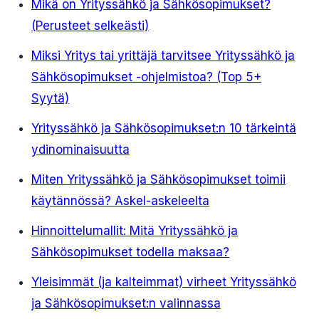
Mikä on Yrityssähkö ja Sähkösopimukset?
(Perusteet selkeästi)
Miksi Yritys tai yrittäjä tarvitsee Yrityssähkö ja
Sähkösopimukset -ohjelmistoa? (Top 5+
Syytä)
Yrityssähkö ja Sähkösopimukset:n 10 tärkeintä
ydinominaisuutta
Miten Yrityssähkö ja Sähkösopimukset toimii
käytännössä? Askel-askeleelta
Hinnoittelumallit: Mitä Yrityssähkö ja
Sähkösopimukset todella maksaa?
Yleisimmät (ja kalteimmat) virheet Yrityssähkö
ja Sähkösopimukset:n valinnassa