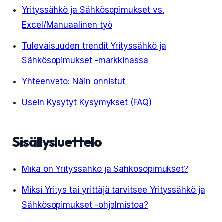
Yrityssähkö ja Sähkösopimukset vs.
Excel/Manuaalinen työ
Tulevaisuuden trendit Yrityssähkö ja
Sähkösopimukset -markkinassa
Yhteenveto: Näin onnistut
Usein Kysytyt Kysymykset (FAQ)
Sisällysluettelo
Mikä on Yrityssähkö ja Sähkösopimukset?
Miksi Yritys tai yrittäjä tarvitsee Yrityssähkö ja
Sähkösopimukset -ohjelmistoa?