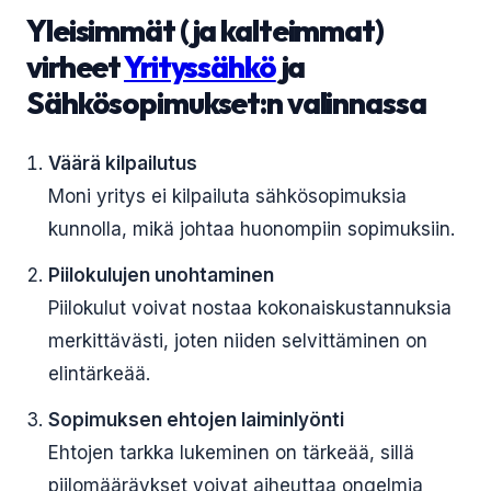
Yleisimmät (ja kalteimmat)
virheet
Yrityssähkö
ja
Sähkösopimukset:n valinnassa
Väärä kilpailutus
Moni yritys ei kilpailuta sähkösopimuksia
kunnolla, mikä johtaa huonompiin sopimuksiin.
Piilokulujen unohtaminen
Piilokulut voivat nostaa kokonaiskustannuksia
merkittävästi, joten niiden selvittäminen on
elintärkeää.
Sopimuksen ehtojen laiminlyönti
Ehtojen tarkka lukeminen on tärkeää, sillä
piilomääräykset voivat aiheuttaa ongelmia