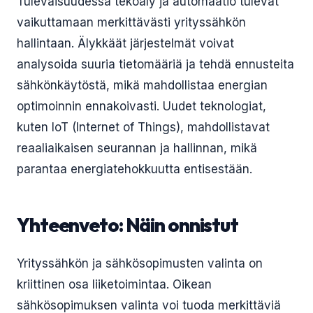
Tulevaisuudessa tekoäly ja automaatio tulevat
vaikuttamaan merkittävästi yrityssähkön
hallintaan. Älykkäät järjestelmät voivat
analysoida suuria tietomääriä ja tehdä ennusteita
sähkönkäytöstä, mikä mahdollistaa energian
optimoinnin ennakoivasti. Uudet teknologiat,
kuten IoT (Internet of Things), mahdollistavat
reaaliaikaisen seurannan ja hallinnan, mikä
parantaa energiatehokkuutta entisestään.
Yhteenveto: Näin onnistut
Yrityssähkön ja sähkösopimusten valinta on
kriittinen osa liiketoimintaa. Oikean
sähkösopimuksen valinta voi tuoda merkittäviä