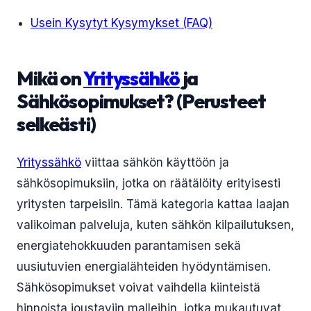
Usein Kysytyt Kysymykset (FAQ)
Mikä on
Yrityssähkö
ja
Sähkösopimukset? (Perusteet
selkeästi)
Yrityssähkö
viittaa sähkön käyttöön ja
sähkösopimuksiin, jotka on räätälöity erityisesti
yritysten tarpeisiin. Tämä kategoria kattaa laajan
valikoiman palveluja, kuten sähkön kilpailutuksen,
energiatehokkuuden parantamisen sekä
uusiutuvien energialähteiden hyödyntämisen.
Sähkösopimukset voivat vaihdella kiinteistä
hinnoista joustaviin malleihin, jotka mukautuvat