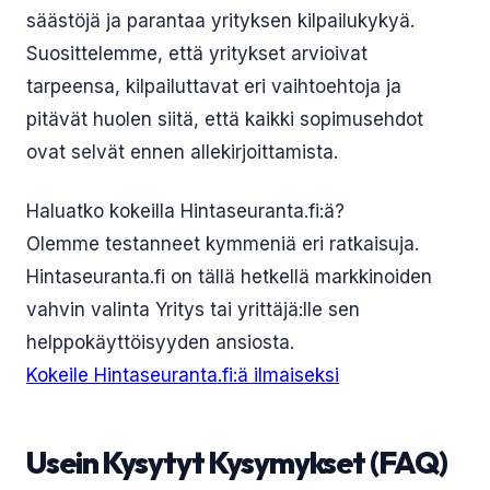
säästöjä ja parantaa yrityksen kilpailukykyä.
Suosittelemme, että yritykset arvioivat
tarpeensa, kilpailuttavat eri vaihtoehtoja ja
pitävät huolen siitä, että kaikki sopimusehdot
ovat selvät ennen allekirjoittamista.
Haluatko kokeilla Hintaseuranta.fi:ä?
Olemme testanneet kymmeniä eri ratkaisuja.
Hintaseuranta.fi on tällä hetkellä markkinoiden
vahvin valinta Yritys tai yrittäjä:lle sen
helppokäyttöisyyden ansiosta.
Kokeile Hintaseuranta.fi:ä ilmaiseksi
Usein Kysytyt Kysymykset (FAQ)