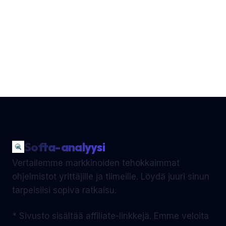
Softa-analyysi
Vertailemme markkinoiden tehokkaimmat
ohjelmistot yrittäjille ja tiimeille. Löydä juuri sinun
tarpeisiisi sopiva ratkaisu.
* Sivusto sisältää affiliate-linkkejä. Emme veloita