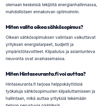
olemaan keskeisiä tekijöitä energianhallinnassa,
mahdollistaen ennakoivan optimoinnin.
Miten valita oikea sähkösopimus?
Oikean sähkösopimuksen valintaan vaikuttavat
yrityksen energiatarpeet, budjetti ja
ympäristötavoitteet. Kilpailutus ja asiantunteva
neuvonta ovat avainasemassa.
Miten Hintaseuranta.fi voi auttaa?
Hintaseuranta.fi tarjoaa helppokäyttöisiä
työkaluja sähkösopimusten kilpailuttamiseen ja
hallintaan, mikä auttaa yrityksiä tekemään
tietoon perustuvia päätöksiä.