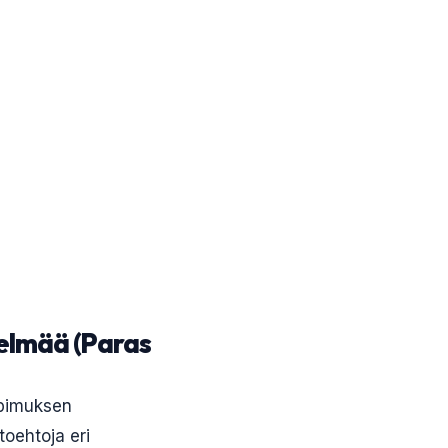
telmää (Paras
opimuksen
toehtoja eri