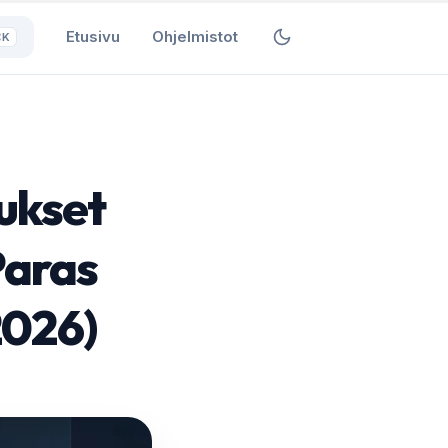
Etusivu
Ohjelmistot
⌘K
ukset
Paras
2026)