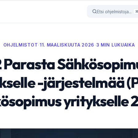
Etsi ohjelmistoja...
OHJELMISTOT
•
11. MAALISKUUTA 2026
•
3 MIN LUKUAIKA
2 Parasta Sähkösopim
ykselle -järjestelmää (
ösopimus yritykselle 