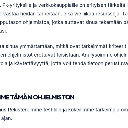
a. Pk-yrityksille ja verkkokauppiaille on erityisen tärkeää 
ka vastaa heidän tarpeitaan, eikä vie liikaa resursseja. T
uipputason ohjelmistoa, jotka auttavat sinua tekemään 
si.
taa sinua ymmärtämään, mitkä ovat tärkeimmät kriteeri
 eri ohjelmistot erottuvat toisistaan. Analysoimme ohjel
oja ja käytettävyyttä, jotta voit tehdä tietoon perustuv
MME TÄMÄN OHJELMISTON
aus
Rekisteröimme testitilin ja kokeilimme tärkeimpiä om
 ajan.