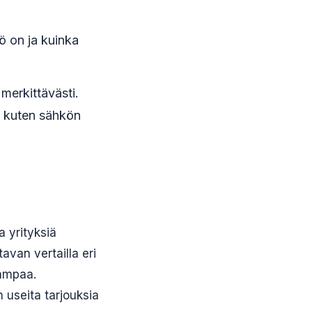
ö on ja kuinka
merkittävästi.
a, kuten sähkön
a yrityksiä
van vertailla eri
vampaa.
n useita tarjouksia