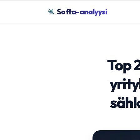
Softa-analyysi
Top 
yrit
sähk