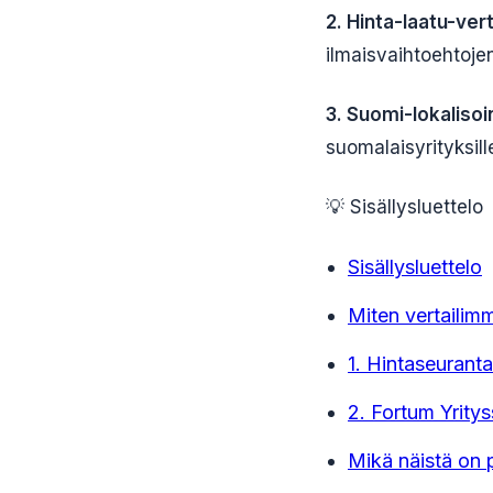
2. Hinta-laatu-vert
ilmaisvaihtoehtoje
3. Suomi-lokalisoin
suomalaisyrityksill
💡 Sisällysluettelo
Sisällysluettelo
Miten vertailim
1. Hintaseuranta
2. Fortum Yrity
Mikä näistä on p