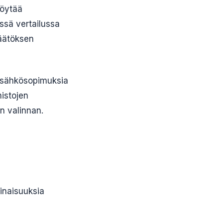
löytää
ässä vertailussa
päätöksen
t sähkösopimuksia
mistojen
an valinnan.
inaisuuksia