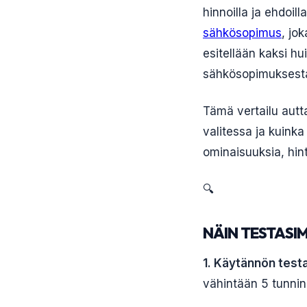
hinnoilla ja ehdoill
sähkösopimus
, jo
esitellään kaksi h
sähkösopimuksesta
Tämä vertailu aut
valitessa ja kuinka
ominaisuuksia, hint
🔍
NÄIN TESTASI
1. Käytännön test
vähintään 5 tunnin