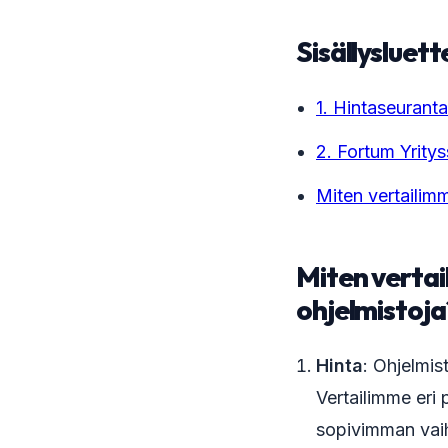
Sisällysluett
1. Hintaseuranta
2. Fortum Yrity
Miten vertailim
Miten vertai
ohjelmistoja
Hinta
: Ohjelmis
Vertailimme eri p
sopivimman vai