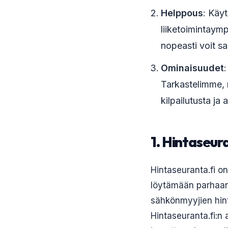
Helppous
: Käyt
liiketoimintaym
nopeasti voit sa
Ominaisuudet
Tarkastelimme, m
kilpailutusta ja
1. Hintaseura
Hintaseuranta.fi on
löytämään parhaan 
sähkönmyyjien hint
Hintaseuranta.fi:n 