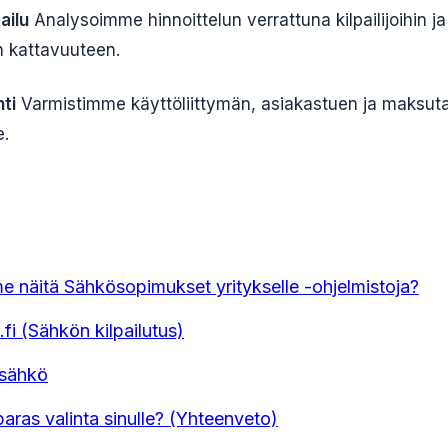
ailu
Analysoimme hinnoittelun verrattuna kilpailijoihin ja
n kattavuuteen.
ti
Varmistimme käyttöliittymän, asiakastuen ja maksut
e.
me näitä Sähkösopimukset yritykselle -ohjelmistoja?
.fi (Sähkön kilpailutus)
ssähkö
aras valinta sinulle? (Yhteenveto)