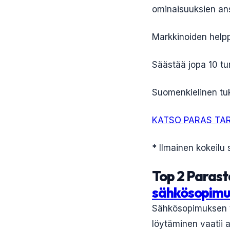
ominaisuuksien ans
Markkinoiden helpp
Säästää jopa 10 tu
Suomenkielinen tuk
KATSO PARAS TA
* Ilmainen kokeilu s
Top 2 Parast
sähkösopimus
Sähkösopimuksen va
löytäminen vaatii a