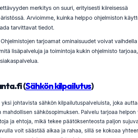
ettävyyden merkitys on suuri, erityisesti kiireisessä
päristössä. Arvioimme, kuinka helppo ohjelmiston käytt
ada tarvittavat tiedot.
: Ohjelmistojen tarjoamat ominaisuudet voivat vaihdella 
itä lisäpalveluja ja toimintoja kukin ohjelmisto tarjoa
 asiakaspalvelua.
nta.fi (
Sähkön kilpailutus
)
 yksi johtavista sähkön kilpailutuspalveluista, joka autta
mahdollisen sähkösopimuksen. Palvelu tarjoaa helpon ta
oja ja ehtoja, mikä tekee päätöksenteosta paljon suju
avulla voit säästää aikaa ja rahaa, sillä se kokoaa yhtee