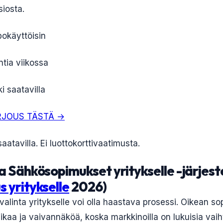
iosta.
okäyttöisin
ntia viikossa
i saatavilla
RJOUS TÄSTÄ →
aatavilla. Ei luottokorttivaatimusta.
a Sähkösopimukset yritykselle -järjes
 yritykselle
2026)
linta yritykselle voi olla haastava prosessi. Oikean s
ikaa ja vaivannäköä, koska markkinoilla on lukuisia vaih