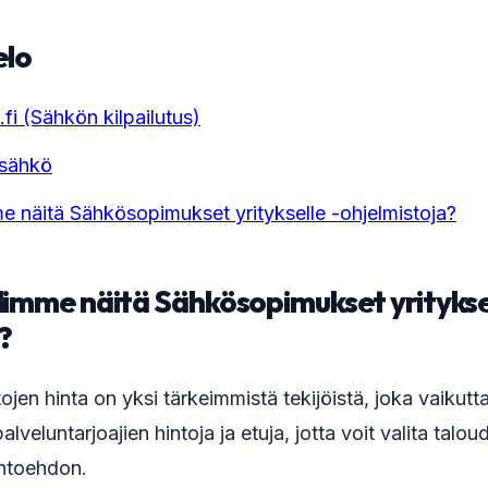
elo
.fi (Sähkön kilpailutus)
ssähkö
me näitä Sähkösopimukset yritykselle -ohjelmistoja?
limme näitä Sähkösopimukset yrityksel
?
tojen hinta on yksi tärkeimmistä tekijöistä, joka vaikut
alveluntarjoajien hintoja ja etuja, jotta voit valita taloud
htoehdon.