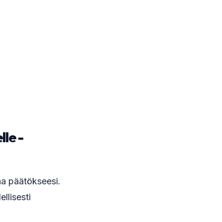
le -
taa päätökseesi.
ellisesti