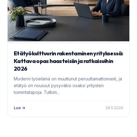
Etätyökulttuurin rakentaminen yrityksessä:
Kattava opas haasteisiin ja ratkaisuihin
2026
Moderni työelämä on muuttunut peruuttamattomasti, ja
etätyö on noussut pysyväksi osaksi yritysten
toimintatapoja. Tutkim...
Lue →
28.5.2026