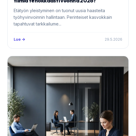
tiimiä tehokkaasti vuonna 2026?
Etätyön yleistyminen on tuonut uusia haasteita
työhyvinvoinnin hallintaan. Perinteiset kasvokkain
tapahtuvat tarkkailume...
Lue →
29.5.2026