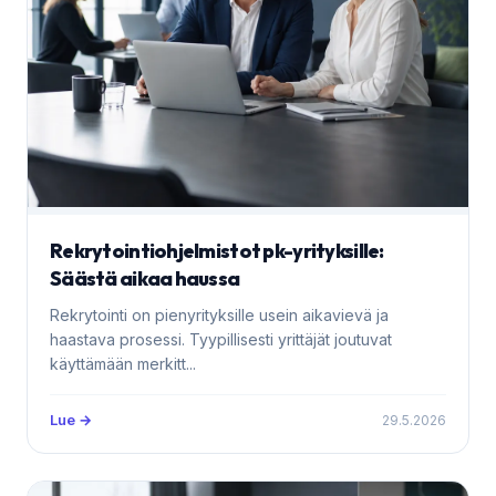
Rekrytointiohjelmistot pk-yrityksille:
Säästä aikaa haussa
Rekrytointi on pienyrityksille usein aikavievä ja
haastava prosessi. Tyypillisesti yrittäjät joutuvat
käyttämään merkitt...
Lue →
29.5.2026