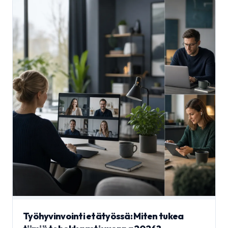
Työhyvinvointi etätyössä: Miten tukea