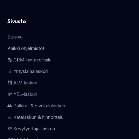
Sivusto
Etusivu
Kaikki ohjelmistot
🔢 CRM-hintavertailu
📊 Yrityslainalaskuri
🧮 ALV-laskuri
💸 YEL-laskuri
👥 Palkka- & sivukululaskuri
📈 Katelaskuri & hinnoittelu
💸 Kevytyrittäjä-laskuri