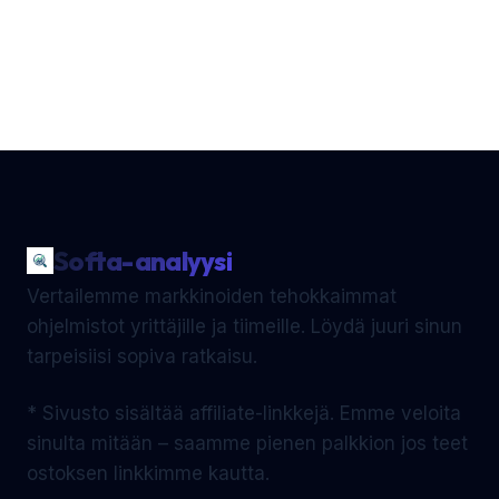
Softa-analyysi
Vertailemme markkinoiden tehokkaimmat
ohjelmistot yrittäjille ja tiimeille. Löydä juuri sinun
tarpeisiisi sopiva ratkaisu.
* Sivusto sisältää affiliate-linkkejä. Emme veloita
sinulta mitään – saamme pienen palkkion jos teet
ostoksen linkkimme kautta.