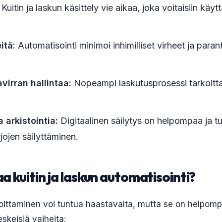
Kuitin ja laskun käsittely vie aikaa, joka voitaisiin käyt
itä:
Automatisointi minimoi inhimilliset virheet ja paran
virran hallintaa:
Nopeampi laskutusprosessi tarkoit
 arkistointia:
Digitaalinen säilytys on helpompaa ja t
rjojen säilyttäminen.
a kuitin ja laskun automatisointi?
oittaminen voi tuntua haastavalta, mutta se on helpompa
keisiä vaiheita: