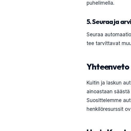
puhelimella.
5. Seuraa ja arv
Seuraa automaatiopr
tee tarvittavat muu
Yhteenveto
Kuitin ja laskun au
ainoastaan säästä 
Suosittelemme automa
henkilöresurssit ova