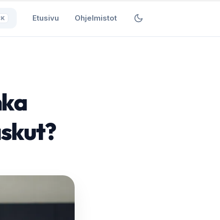
Etusivu
Ohjelmistot
⌘K
nka
askut?