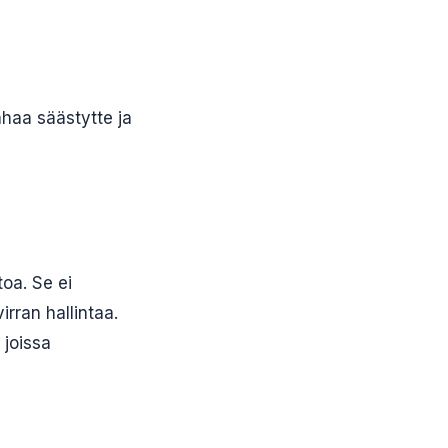
ahaa säästytte ja
toa. Se ei
rran hallintaa.
 joissa