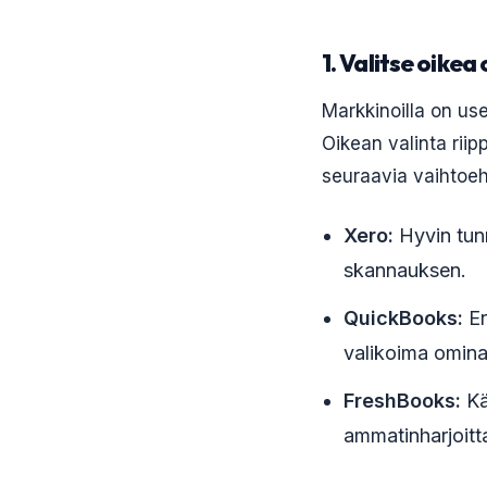
1. Valitse oikea
Markkinoilla on use
Oikean valinta rii
seuraavia vaihtoeh
Xero:
Hyvin tunn
skannauksen.
QuickBooks:
Er
valikoima omina
FreshBooks:
Käy
ammatinharjoittaj