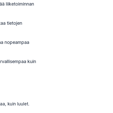
tää liiketoiminnan
taa tietojen
taa nopeampaa
urvallisempaa kuin
a, kuin luulet.