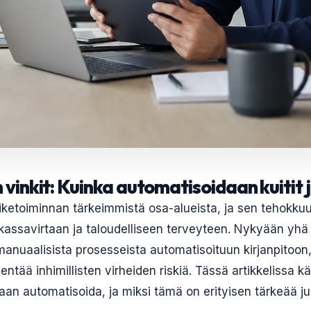
 vinkit: Kuinka automatisoidaan kuitit 
iiketoiminnan tärkeimmistä osa-alueista, ja sen tehokku
 kassavirtaan ja taloudelliseen terveyteen. Nykyään y
 manuaalisista prosesseista automatisoituun kirjanpitoon
entää inhimillisten virheiden riskiä. Tässä artikkelissa 
idaan automatisoida, ja miksi tämä on erityisen tärkeää ju