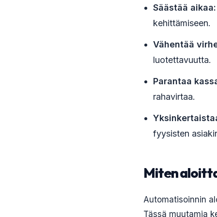
Säästää aikaa:
kehittämiseen.
Vähentää virhe
luotettavuutta.
Parantaa kassa
rahavirtaa.
Yksinkertaistaa
fyysisten asiaki
Miten aloitta
Automatisoinnin al
Tässä muutamia kes