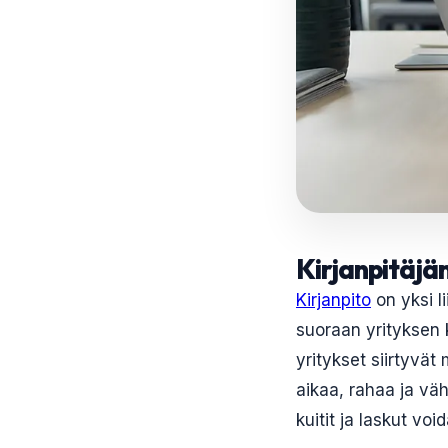
Kirjanpitäjän
Kirjanpito
on yksi l
suoraan yrityksen
yritykset siirtyvät
aikaa, rahaa ja väh
kuitit ja laskut vo