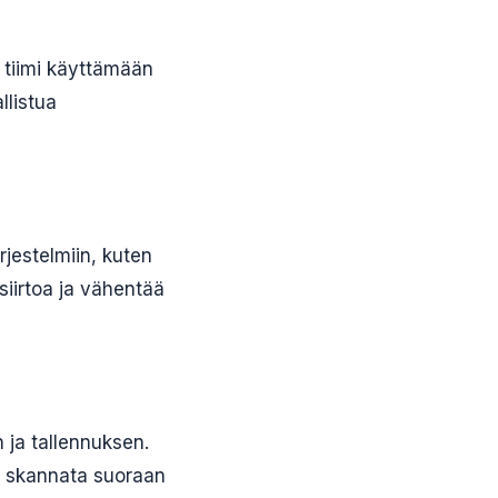
a tiimi käyttämään
llistua
rjestelmiin, kuten
siirtoa ja vähentää
n ja tallennuksen.
oi skannata suoraan