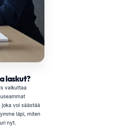
ja laskut?
us vaikuttaa
hä useammat
, joka voi säästää
käymme läpi, miten
uri nyt.