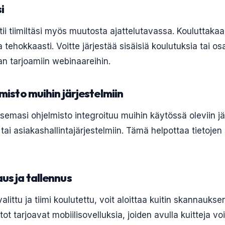
i
tii tiimiltäsi myös muutosta ajattelutavassa. Kouluttaka
 tehokkaasti. Voitte järjestää sisäisiä koulutuksia tai osa
an tarjoamiin webinaareihin.
lmisto muihin järjestelmiin
tsemasi ohjelmisto integroituu muihin käytössä oleviin jä
tai asiakashallintajärjestelmiin. Tämä helpottaa tietojen 
aus ja tallennus
alittu ja tiimi koulutettu, voit aloittaa kuitin skannaukse
t tarjoavat mobiilisovelluksia, joiden avulla kuitteja v