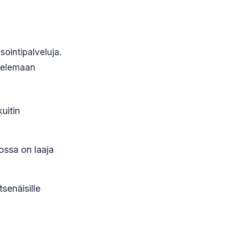
sointipalveluja.
stelemaan
kuitin
jossa on laaja
tsenäisille