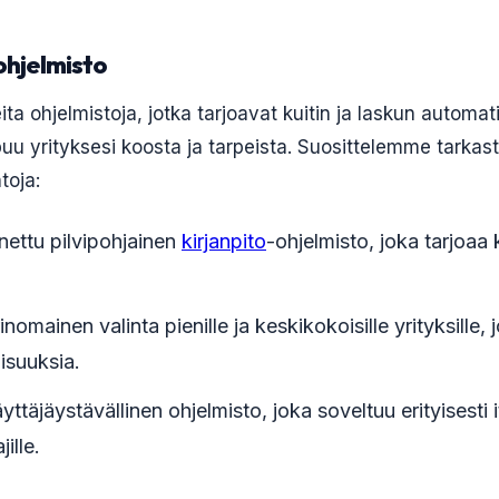
 ohjelmisto
ita ohjelmistoja, jotka tarjoavat kuitin ja laskun automati
ppuu yrityksesi koosta ja tarpeista. Suosittelemme tarka
toja:
ettu pilvipohjainen
kirjanpito
-ohjelmisto, joka tarjoaa 
inomainen valinta pienille ja keskikokoisille yrityksille, 
isuuksia.
ttäjäystävällinen ohjelmisto, joka soveltuu erityisesti i
ille.