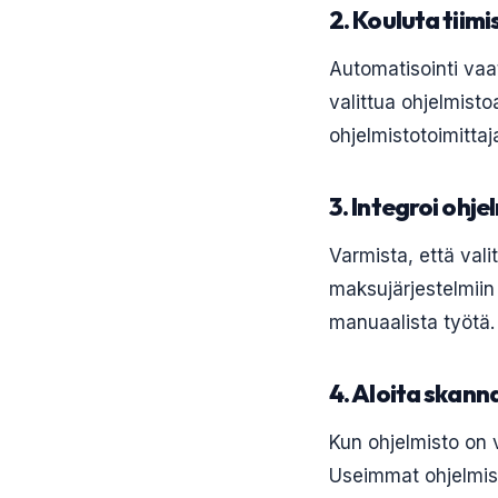
2. Kouluta tiimis
Automatisointi vaa
valittua ohjelmistoa
ohjelmistotoimittaj
3. Integroi ohje
Varmista, että vali
maksujärjestelmiin 
manuaalista työtä.
4. Aloita skann
Kun ohjelmisto on v
Useimmat ohjelmisto