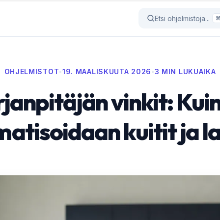
Etsi ohjelmistoja...
OHJELMISTOT
•
19. MAALISKUUTA 2026
•
3 MIN LUKUAIKA
rjanpitäjän vinkit: Kui
atisoidaan kuitit ja l