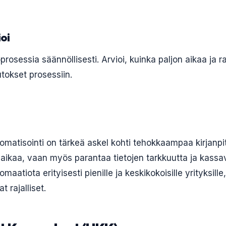
ioi
osessia säännöllisesti. Arvioi, kuinka paljon aikaa ja r
tokset prosessiin.
tomatisointi on tärkeä askel kohti tehokkaampaa kirjanpi
aikaa, vaan myös parantaa tietojen tarkkuutta ja kassavi
atiota erityisesti pienille ja keskikokoisille yrityksille,
t rajalliset.